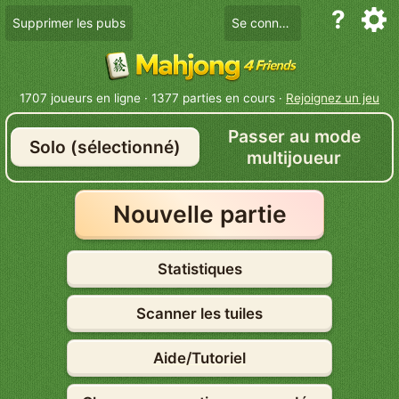
?
Supprimer les pubs
Se connecter
1707 joueurs en ligne · 1377 parties en cours ·
Rejoignez un jeu
Passer au mode
Solo (sélectionné)
multijoueur
Nouvelle partie
Statistiques
Scanner les tuiles
Aide/Tutoriel